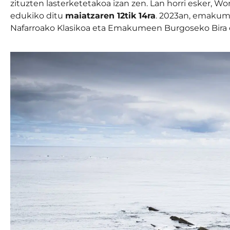
zituzten lasterketetakoa izan zen. Lan horri esker, Wo
edukiko ditu
maiatzaren 12tik 14ra
. 2023an, emakume
Nafarroako Klasikoa eta Emakumeen Burgoseko Bira e