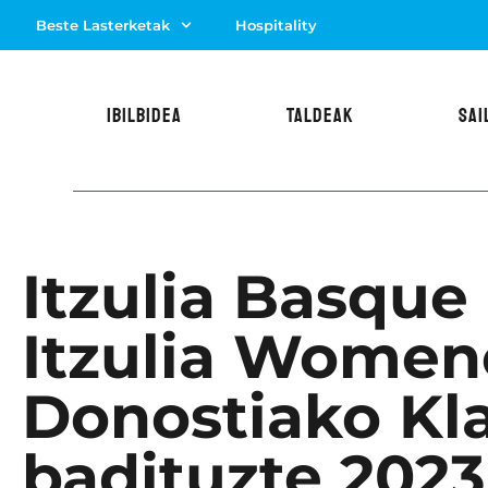
Beste Lasterketak
Hospitality
IBILBIDEA
TALDEAK
SAI
Itzulia Basque
Itzulia Women
Donostiako Kl
badituzte 2023