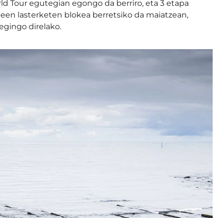
rld Tour egutegian egongo da berriro, eta 3 etapa
en lasterketen blokea berretsiko da maiatzean,
gingo direlako.