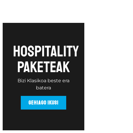
Hospitality
paketeak
Bizi Klasikoa beste era
batera
GEHIAGO IKUSI