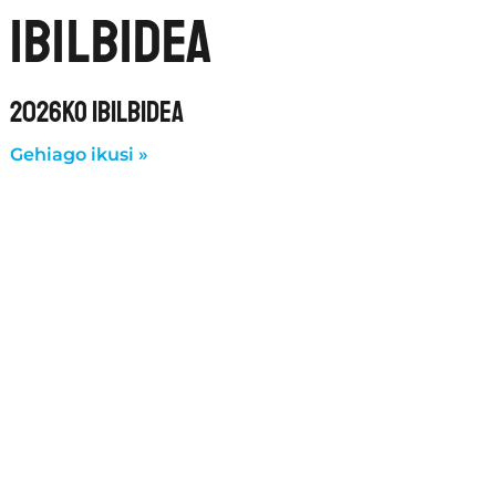
ibilbidea
2026KO IBILBIDEA
Gehiago ikusi »