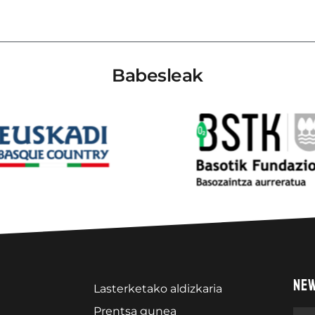
Babesleak
NE
Lasterketako aldizkaria
Prentsa gunea