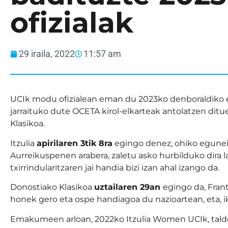
ofizialak
29 iraila, 2022
11:57 am
UCIk modu ofizialean eman du 2023ko denboraldiko eg
jarraituko dute OCETA kirol-elkarteak antolatzen ditu
Klasikoa.
Itzulia
apirilaren 3tik 8ra
egingo denez, ohiko egunei e
Aurreikuspenen arabera, zaletu asko hurbilduko dira las
txirrindularitzaren jai handia bizi izan ahal izango da.
Donostiako Klasikoa
uztailaren 29an
egingo da, Frant
honek gero eta ospe handiagoa du nazioartean, eta, 
Emakumeen arloan, 2022ko Itzulia Women UCIk, tald