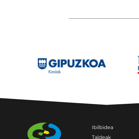
Ibilbidea
Taldeak