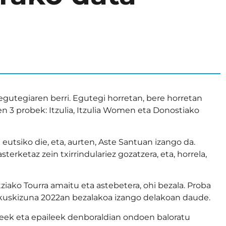
utegiaren berri. Egutegi horretan, bere horretan
en 3 probek: Itzulia, Itzulia Women eta Donostiako
utsiko die, eta, aurten, Aste Santuan izango da.
terketaz zein txirrindulariez gozatzera, eta, horrela,
ziako Tourra amaitu eta astebetera, ohi bezala. Proba
ikuskizuna 2022an bezalakoa izango delakoan daude.
eek eta epaileek denboraldian ondoen baloratu