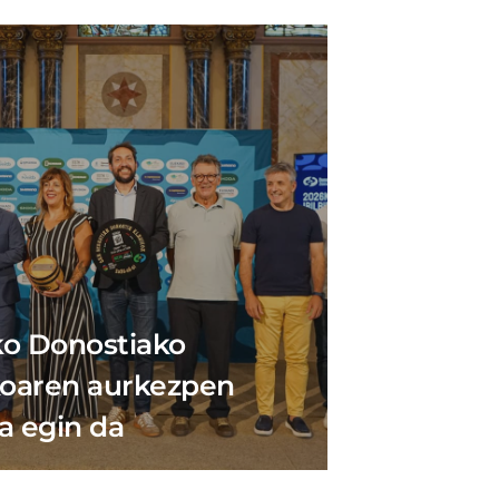
o Donostiako
koaren aurkezpen
la egin da