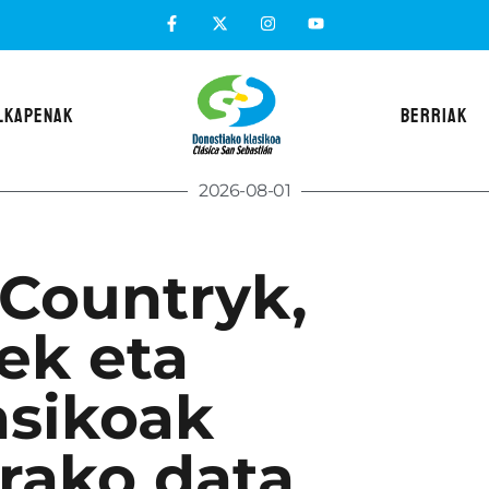
LKAPENAK
BERRIAK
2026-08-01
 Countryk,
ek eta
asikoak
rako data