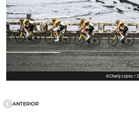
©Charly López / 
ANTERIOR