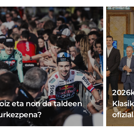
2026k
oiz eta non da taldeen
Klasi
urkezpena?
ofizia