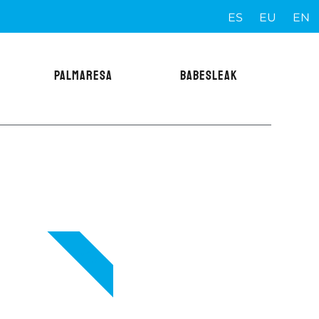
ES
EU
EN
PALMARESA
BABESLEAK
VIP