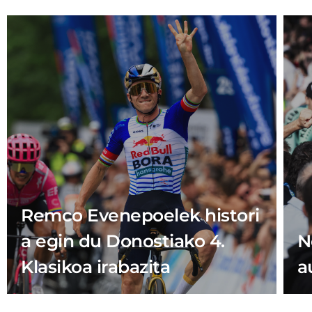
Remco Evenepoelek histori
a egin du Donostiako 4.
N
Klasikoa irabazita
a