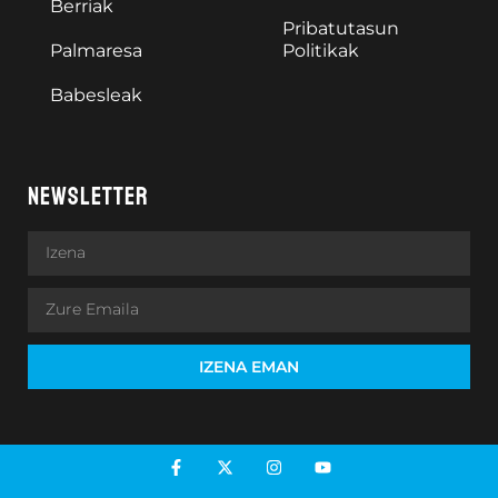
Berriak
Pribatutasun
Palmaresa
Politikak
Babesleak
NEWSLETTER
IZENA EMAN