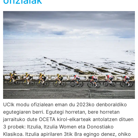
ofizialak
UCIk modu ofizialean eman du 2023ko denboraldiko
egutegiaren berri. Egutegi horretan, bere horretan
jarraituko dute OCETA kirol-elkarteak antolatzen dituen
3 probek: Itzulia, Itzulia Women eta Donostiako
Klasikoa. Itzulia apirilaren 3tik 8ra egingo denez, ohiko