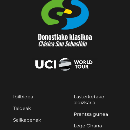
Ibilbidea
Lasterketako
aldizkaria
Taldeak
Prentsa gunea
Sailkapenak
Lege Oharra