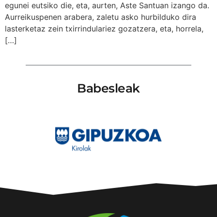
egunei eutsiko die, eta, aurten, Aste Santuan izango da.
Aurreikuspenen arabera, zaletu asko hurbilduko dira
lasterketaz zein txirrindulariez gozatzera, eta, horrela,
[…]
Babesleak