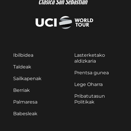
Ibilbidea
Lasterketako
aldizkaria
Taldeak
Prentsa gunea
Sailkapenak
Lege Oharra
Berriak
Pribatutasun
Palmaresa
Politikak
Babesleak