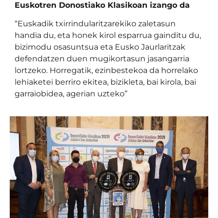
Euskotren Donostiako Klasikoan izango da
“Euskadik txirrindularitzarekiko zaletasun
handia du, eta honek kirol esparrua gainditu du,
bizimodu osasuntsua eta Eusko Jaurlaritzak
defendatzen duen mugikortasun jasangarria
lortzeko. Horregatik, ezinbestekoa da horrelako
lehiaketei berriro ekitea, bizikleta, bai kirola, bai
garraiobidea, agerian uzteko”