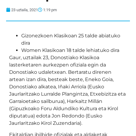
23 uztaila, 2021
1:19 pm
Gizonezkoen Klasikoan 25 talde abiatuko
dira
Women Klasikoan 18 talde lehiatuko dira
Gaur, uztailak 23, Donostiako Klasikoa
lasterketaren aurkezpen ofiziala egin da
Donostiako udaletxean. Bertaratu direnen
artean izan dira, besteak beste, Eneko Goia,
Donostiako alkatea, Iñaki Arriola (Eusko
Jaurlaritzako Lurralde Plangintza, Etxebizitza eta
Garraioetako sailburua), Harkaitz Millán
(Gipuzkoako Foru Aldundiko Kultura eta Kirol
diputatua) edota Jon Redondo (Eusko
Jaurlaritzako Kirol Zuzendaria).
Ekitaldian ibilbide ofizialak eta aldaketak