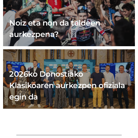
Noiz eta non da taldeen
aurkezpena?
2026ko Donostiako
Klasikoaren aurkezpen ofiziala
egin da