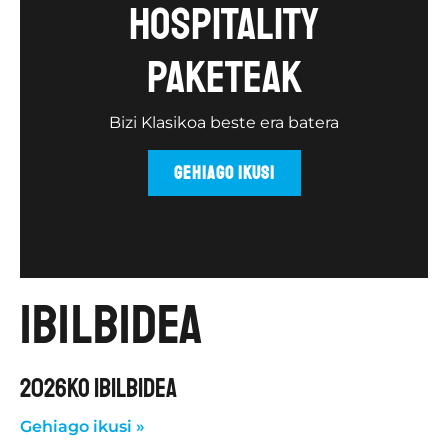
Hospitality
paketeak
Bizi Klasikoa beste era batera
GEHIAGO IKUSI
ibilbidea
2026KO IBILBIDEA
Gehiago ikusi »