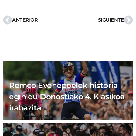
ANTERIOR
SIGUIENTE
Remco Evenepoelek historia
egin du Donostiako 4. Klasikoa
irabazita