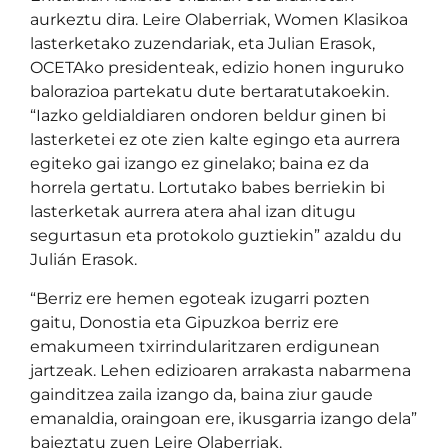
aurkeztu dira. Leire Olaberriak, Women Klasikoa
lasterketako zuzendariak, eta Julian Erasok,
OCETAko presidenteak, edizio honen inguruko
balorazioa partekatu dute bertaratutakoekin.
“Iazko geldialdiaren ondoren beldur ginen bi
lasterketei ez ote zien kalte egingo eta aurrera
egiteko gai izango ez ginelako; baina ez da
horrela gertatu. Lortutako babes berriekin bi
lasterketak aurrera atera ahal izan ditugu
segurtasun eta protokolo guztiekin” azaldu du
Julián Erasok.
“Berriz ere hemen egoteak izugarri pozten
gaitu, Donostia eta Gipuzkoa berriz ere
emakumeen txirrindularitzaren erdigunean
jartzeak. Lehen edizioaren arrakasta nabarmena
gainditzea zaila izango da, baina ziur gaude
emanaldia, oraingoan ere, ikusgarria izango dela”
baieztatu zuen Leire Olaberriak.