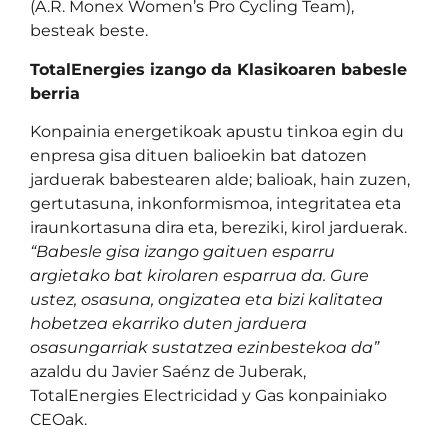
(A.R. Monex Women’s Pro Cycling Team),
besteak beste.
TotalEnergies izango da Klasikoaren babesle
berria
Konpainia energetikoak apustu tinkoa egin du
enpresa gisa dituen balioekin bat datozen
jarduerak babestearen alde; balioak, hain zuzen,
gertutasuna, inkonformismoa, integritatea eta
iraunkortasuna dira eta, bereziki, kirol jarduerak.
“Babesle gisa izango gaituen esparru
argietako bat kirolaren esparrua da. Gure
ustez, osasuna, ongizatea eta bizi kalitatea
hobetzea ekarriko duten jarduera
osasungarriak sustatzea ezinbestekoa da”
azaldu du Javier Saénz de Juberak,
TotalEnergies Electricidad y Gas konpainiako
CEOak.