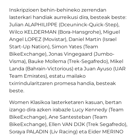
Inskripzioen behin-behineko zerrendan
lasterkari handiak aurreikusi dira, besteak beste:
Julian ALAPHILIPPE (Dceuninck-Quick-Step),
Wilco KELDERMAN (Bora-Hansgrohe), Miguel
Angel LOPEZ (Movistar), Daniel Martin (Israel
Start-Up Nation), Simon Yates (Team
BikeExchange), Jonas Vingegaard (Jumbo-
Visma), Bauke Mollema (Trek-Segafredo), Mikel
Landa (Bahrain-Victorious) eta Juan Ayuso (UAR
Team Emirates), estatu mailako
txirrindularitzaren promesa handia, besteak
beste.
Women Klasikoa lasterketaren kasuan, bertan
izango dira azken irabazle Lucy Kennedy (Team
BikeExchange), Ane Santesteban (Team
BikeExchange), Ellen VAN DIJK (Trek Segafredo),
Soraya PALADIN (Liv Racing) eta Eider MERINO