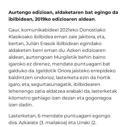
Aurtengo edizioan, aldaketaren bat egingo da
ibilbidean, 2019ko edizioaren aldean
.
Gaur, komunikabideei 2021eko Donostiako
Klasikoako ibilbidea eman zaie jakitera, eta,
bertan, Julián Erasok ibilbidean egindako
aldaketen berri eman du. Azken edizioaren
aldean, aurtengoan Murgiletik behin baino
igaroko ez direnez, mendate puntuagarri bat
galduko da. Igeldotik Oriora jaisteko errepideko
baldintzen ondorioz, lasterketa ezin da hortik
igaro, eta, segurtasunagatik, ibilbidearen
lehenengo zatia aldatzea erabaki da, lasterketak
kilometro gehiago izan dezan eta gogorragoa
izan dadin.
Lasterketan, 6 mendate puntuagarri egongo
dira. Azkarate (3. mailakoa) eta Urraki (2.