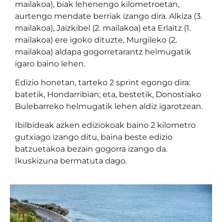
mailakoa), biak lehenengo kilometroetan,
aurtengo mendate berriak izango dira. Alkiza (3.
mailakoa), Jaizkibel (2. mailakoa) eta Erlaitz (1.
mailakoa) ere igoko dituzte, Murgileko (2.
mailakoa) aldapa gogorretarantz helmugatik
igaro baino lehen.
Edizio honetan, tarteko 2 sprint egongo dira:
batetik, Hondarribian; eta, bestetik, Donostiako
Bulebarreko helmugatik lehen aldiz igarotzean.
Ibilbideak azken ediziokoak baino 2 kilometro
gutxiago izango ditu, baina beste edizio
batzuetakoa bezain gogorra izango da.
Ikuskizuna bermatuta dago.