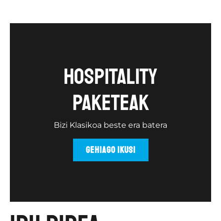
Hospitality
paketeak
Bizi Klasikoa beste era batera
GEHIAGO IKUSI