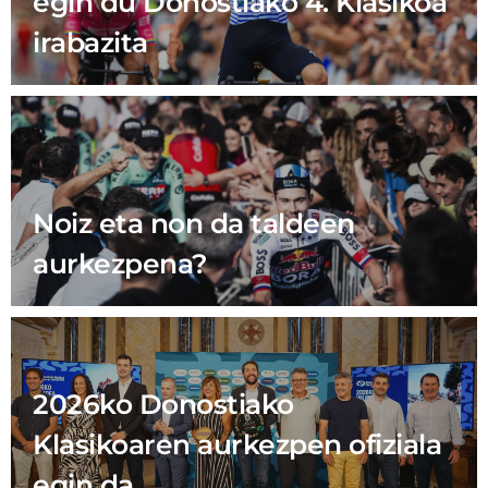
egin du Donostiako 4. Klasikoa
irabazita
Noiz eta non da taldeen
aurkezpena?
2026ko Donostiako
Klasikoaren aurkezpen ofiziala
egin da