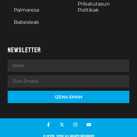
Pribatutasun
Palmaresa
Politikak
Babesleak
NEWSLETTER
IZENA EMAN
© OCETA. 2026. All rights reserved