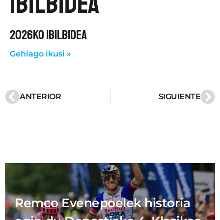
ibilbidea
2026KO IBILBIDEA
Gehiago ikusi »
ANTERIOR
SIGUIENTE
Remco Evenepoelek historia