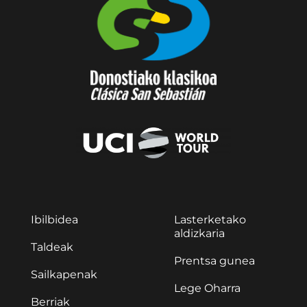
Ibilbidea
Lasterketako
aldizkaria
Taldeak
Prentsa gunea
Sailkapenak
Lege Oharra
Berriak