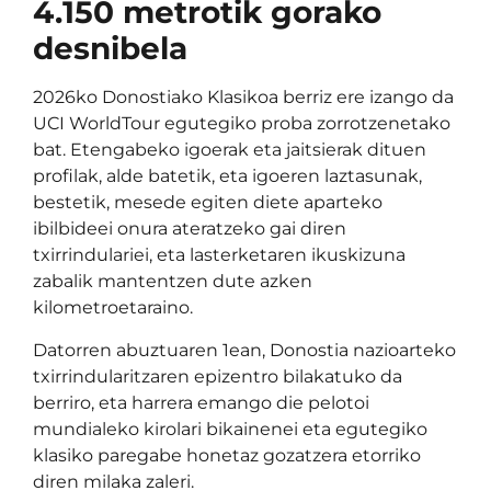
4.150 metrotik gorako
desnibela
2026ko Donostiako Klasikoa berriz ere izango da
UCI WorldTour egutegiko proba zorrotzenetako
bat. Etengabeko igoerak eta jaitsierak dituen
profilak, alde batetik, eta igoeren laztasunak,
bestetik, mesede egiten diete aparteko
ibilbideei onura ateratzeko gai diren
txirrindulariei, eta lasterketaren ikuskizuna
zabalik mantentzen dute azken
kilometroetaraino.
Datorren abuztuaren 1ean, Donostia nazioarteko
txirrindularitzaren epizentro bilakatuko da
berriro, eta harrera emango die pelotoi
mundialeko kirolari bikainenei eta egutegiko
klasiko paregabe honetaz gozatzera etorriko
diren milaka zaleri.