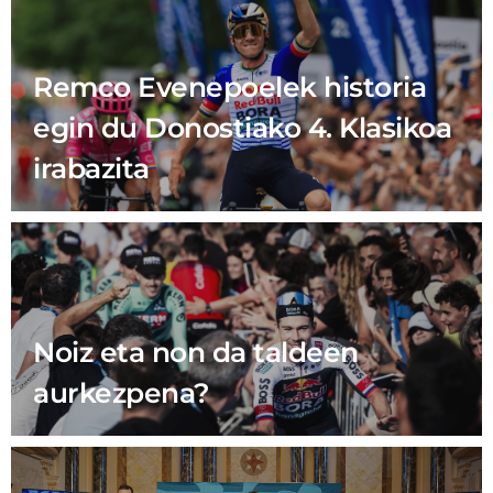
Remco Evenepoelek historia
egin du Donostiako 4. Klasikoa
irabazita
Noiz eta non da taldeen
aurkezpena?