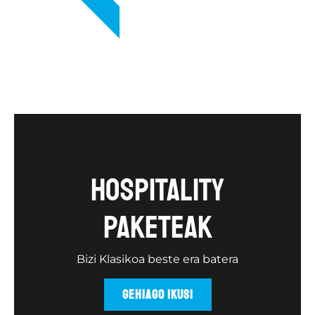
Hospitality
paketeak
Bizi Klasikoa beste era batera
GEHIAGO IKUSI