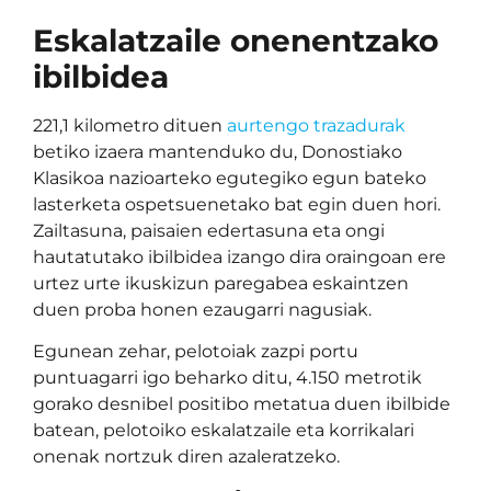
Eskalatzaile onenentzako
ibilbidea
221,1 kilometro dituen
aurtengo trazadurak
betiko izaera mantenduko du, Donostiako
Klasikoa nazioarteko egutegiko egun bateko
lasterketa ospetsuenetako bat egin duen hori.
Zailtasuna, paisaien edertasuna eta ongi
hautatutako ibilbidea izango dira oraingoan ere
urtez urte ikuskizun paregabea eskaintzen
duen proba honen ezaugarri nagusiak.
Egunean zehar, pelotoiak zazpi portu
puntuagarri igo beharko ditu, 4.150 metrotik
gorako desnibel positibo metatua duen ibilbide
batean, pelotoiko eskalatzaile eta korrikalari
onenak nortzuk diren azaleratzeko.