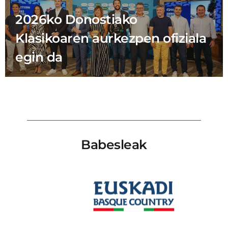
2026ko Donostiako
Klasikoaren aurkezpen ofiziala
egin da
Babesleak