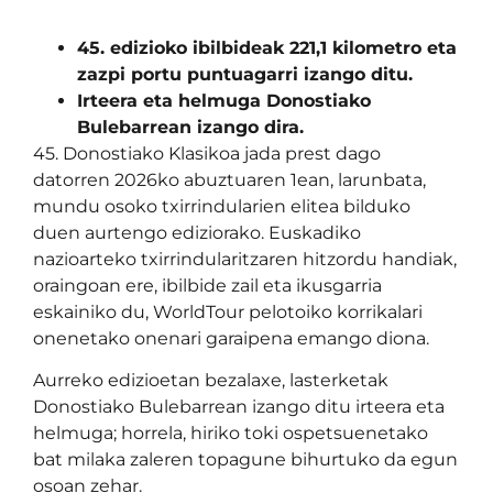
45. edizioko ibilbideak 221,1 kilometro eta
zazpi portu puntuagarri izango ditu.
Irteera eta helmuga Donostiako
Bulebarrean izango dira.
45. Donostiako Klasikoa jada prest dago
datorren 2026ko abuztuaren 1ean, larunbata,
mundu osoko txirrindularien elitea bilduko
duen aurtengo ediziorako. Euskadiko
nazioarteko txirrindularitzaren hitzordu handiak,
oraingoan ere, ibilbide zail eta ikusgarria
eskainiko du, WorldTour pelotoiko korrikalari
onenetako onenari garaipena emango diona.
Aurreko edizioetan bezalaxe, lasterketak
Donostiako Bulebarrean izango ditu irteera eta
helmuga; horrela, hiriko toki ospetsuenetako
bat milaka zaleren topagune bihurtuko da egun
osoan zehar.