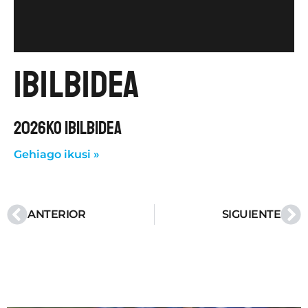
ibilbidea
2026KO IBILBIDEA
Gehiago ikusi »
ANTERIOR
SIGUIENTE