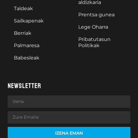
aldizkaria
Taldeak
Prentsa gunea
Sailkapenak
Lege Oharra
Berriak
Pribatutasun
Palmaresa
Politikak
Babesleak
NEWSLETTER
IZENA EMAN