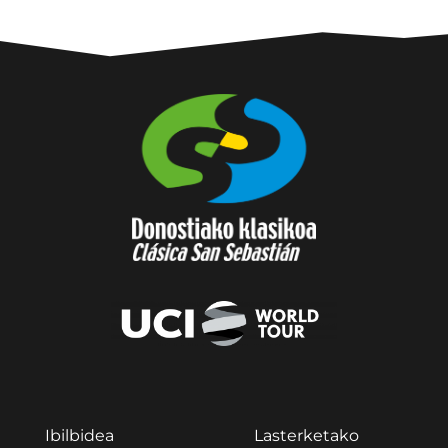
Ibilbidea
Lasterketako