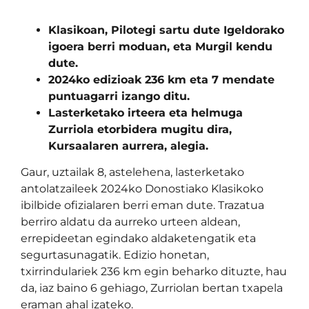
Klasikoan, Pilotegi sartu dute Igeldorako
igoera berri moduan, eta Murgil kendu
dute.
2024ko edizioak 236 km eta 7 mendate
puntuagarri izango ditu.
Lasterketako irteera eta helmuga
Zurriola etorbidera mugitu dira,
Kursaalaren aurrera, alegia.
Gaur, uztailak 8, astelehena, lasterketako
antolatzaileek 2024ko Donostiako Klasikoko
ibilbide ofizialaren berri eman dute. Trazatua
berriro aldatu da aurreko urteen aldean,
errepideetan egindako aldaketengatik eta
segurtasunagatik. Edizio honetan,
txirrindulariek 236 km egin beharko dituzte, hau
da, iaz baino 6 gehiago, Zurriolan bertan txapela
eraman ahal izateko.