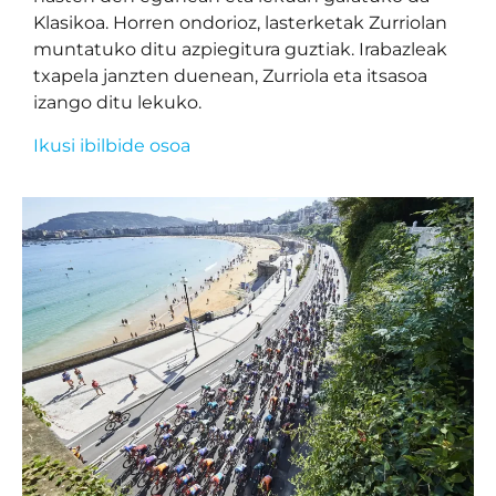
Klasikoa. Horren ondorioz, lasterketak Zurriolan
muntatuko ditu azpiegitura guztiak. Irabazleak
txapela janzten duenean, Zurriola eta itsasoa
izango ditu lekuko.
Ikusi ibilbide osoa