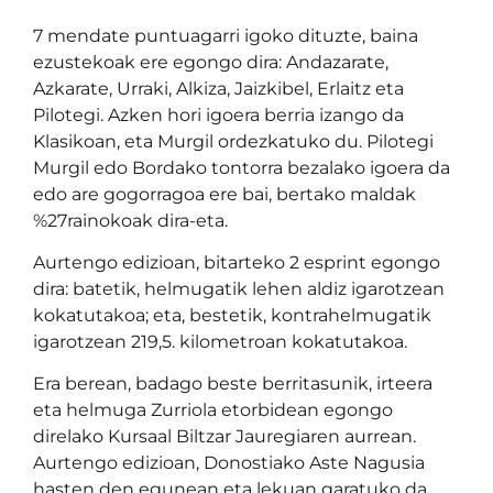
7 mendate puntuagarri igoko dituzte, baina
ezustekoak ere egongo dira: Andazarate,
Azkarate, Urraki, Alkiza, Jaizkibel, Erlaitz eta
Pilotegi. Azken hori igoera berria izango da
Klasikoan, eta Murgil ordezkatuko du. Pilotegi
Murgil edo Bordako tontorra bezalako igoera da
edo are gogorragoa ere bai, bertako maldak
%27rainokoak dira-eta.
Aurtengo edizioan, bitarteko 2 esprint egongo
dira: batetik, helmugatik lehen aldiz igarotzean
kokatutakoa; eta, bestetik, kontrahelmugatik
igarotzean 219,5. kilometroan kokatutakoa.
Era berean, badago beste berritasunik, irteera
eta helmuga Zurriola etorbidean egongo
direlako Kursaal Biltzar Jauregiaren aurrean.
Aurtengo edizioan, Donostiako Aste Nagusia
hasten den egunean eta lekuan garatuko da