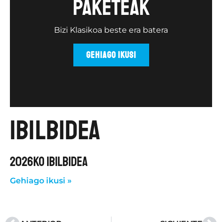
paketeak
Bizi Klasikoa beste era batera
GEHIAGO IKUSI
ibilbidea
2026KO IBILBIDEA
Gehiago ikusi »