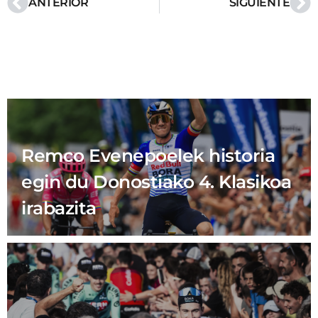
ANTERIOR
SIGUIENTE
Remco Evenepoelek historia
egin du Donostiako 4. Klasikoa
irabazita