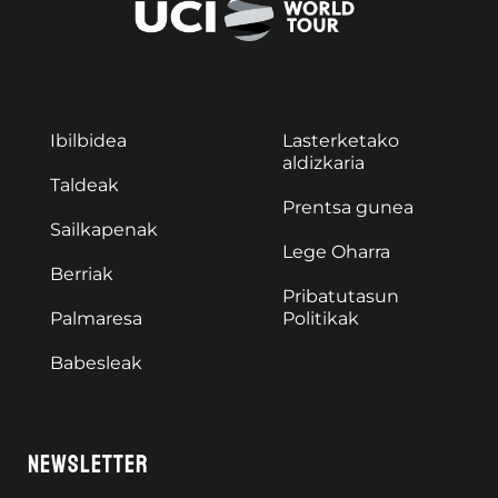
Ibilbidea
Lasterketako
aldizkaria
Taldeak
Prentsa gunea
Sailkapenak
Lege Oharra
Berriak
Pribatutasun
Palmaresa
Politikak
Babesleak
NEWSLETTER