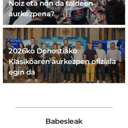
Noiz eta non da taldeen
aurkezpena?
2026ko Donostiako
Klasikoaren aurkezpen ofiziala
egin da
Babesleak