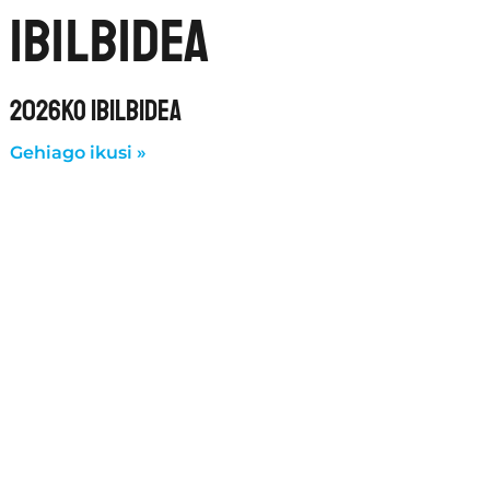
ibilbidea
2026KO IBILBIDEA
Gehiago ikusi »