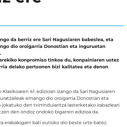
ango da berriz ere Sari Nagusiaren babeslea, eta
ango dio oroigarria Donostian eta inguruetan
.
arekiko konpromiso tinkoa du, konpainiaren ustez
rria delako pertsonen bizi kalitatea eta denon
 Klasikoaren 41. edizioan izango da Sari Nagusiaren
turatzaileak emango dio oroigarria Donostian eta
okatuko den txirrindularitza lasterketako irabazleari.
atzen den ondoz ondoko bigarren edizioa da.
 erabakigarri bati eutsiko dio beste urte batez.