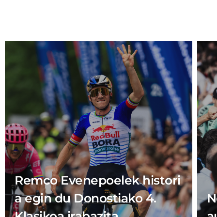
Remco Evenepoelek histori
a egin du Donostiako 4.
N
Klasikoa irabazita
a