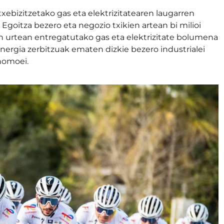
txebizitzetako gas eta elektrizitatearen laugarren
Egoitza bezero eta negozio txikien artean bi milioi
 urtean entregatutako gas eta elektrizitate bolumena
nergia zerbitzuak ematen dizkie bezero industrialei
onomoei.