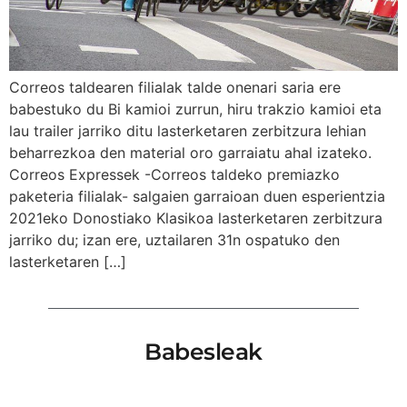
Correos taldearen filialak talde onenari saria ere
babestuko du Bi kamioi zurrun, hiru trakzio kamioi eta
lau trailer jarriko ditu lasterketaren zerbitzura lehian
beharrezkoa den material oro garraiatu ahal izateko.
Correos Expressek -Correos taldeko premiazko
paketeria filialak- salgaien garraioan duen esperientzia
2021eko Donostiako Klasikoa lasterketaren zerbitzura
jarriko du; izan ere, uztailaren 31n ospatuko den
lasterketaren […]
Babesleak