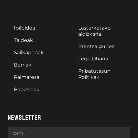
Ibilbidea
Lasterketako
aldizkaria
Taldeak
Prentsa gunea
Sailkapenak
Lege Oharra
Berriak
Pribatutasun
Palmaresa
Politikak
Babesleak
NEWSLETTER