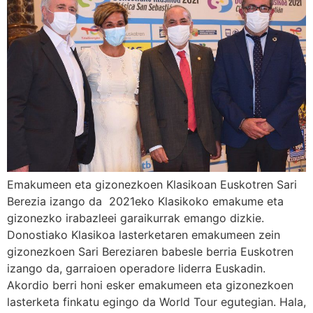
Emakumeen eta gizonezkoen Klasikoan Euskotren Sari
Berezia izango da 2021eko Klasikoko emakume eta
gizonezko irabazleei garaikurrak emango dizkie.
Donostiako Klasikoa lasterketaren emakumeen zein
gizonezkoen Sari Bereziaren babesle berria Euskotren
izango da, garraioen operadore liderra Euskadin.
Akordio berri honi esker emakumeen eta gizonezkoen
lasterketa finkatu egingo da World Tour egutegian. Hala,