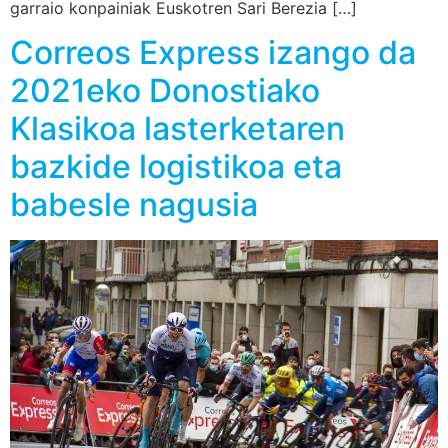
garraio konpainiak Euskotren Sari Berezia […]
Correos Express izango da
2021eko Donostiako
Klasikoa lasterketaren
bazkide logistikoa eta
babesle nagusia