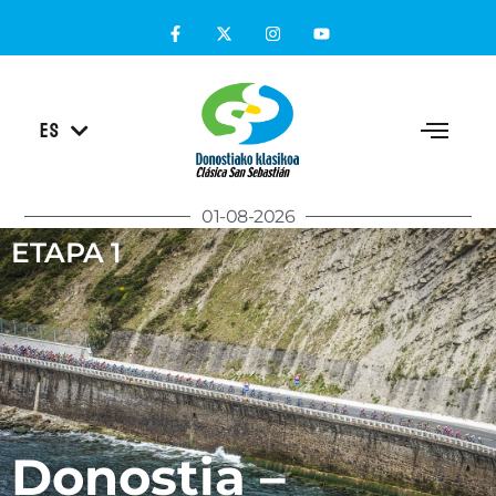
EU
ES
EN
01-08-2026
ETAPA 1
Donostia –