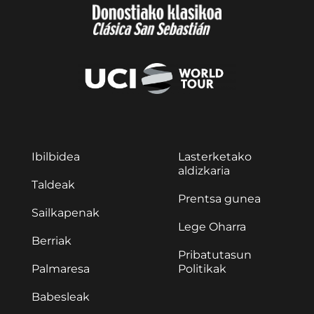
Ibilbidea
Lasterketako
aldizkaria
Taldeak
Prentsa gunea
Sailkapenak
Lege Oharra
Berriak
Pribatutasun
Palmaresa
Politikak
Babesleak