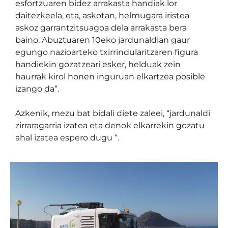
esfortzuaren bidez arrakasta handiak lor
daitezkeela, eta, askotan, helmugara iristea
askoz garrantzitsuagoa dela arrakasta bera
baino. Abuztuaren 10eko jardunaldian gaur
egungo nazioarteko txirrindularitzaren figura
handiekin gozatzeari esker, helduak zein
haurrak kirol honen inguruan elkartzea posible
izango da”.
Azkenik, mezu bat bidali diete zaleei, “jardunaldi
zirraragarria izatea eta denok elkarrekin gozatu
ahal izatea espero dugu “.