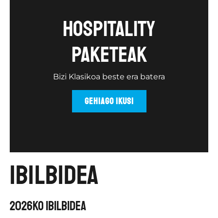
Hospitality
paketeak
Bizi Klasikoa beste era batera
GEHIAGO IKUSI
ibilbidea
2026KO IBILBIDEA