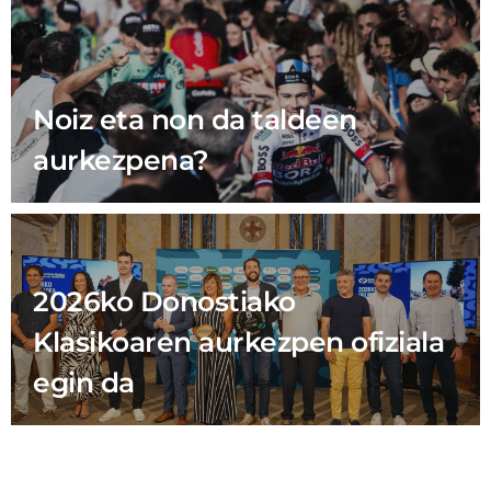
Noiz eta non da taldeen
aurkezpena?
2026ko Donostiako
Klasikoaren aurkezpen ofiziala
egin da