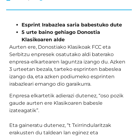
Esprint Irabazlea saria babestuko dute
5 urte baino gehiago Donostia
Klasikoaren alde
Aurten ere, Donostiako Klasikoak FCC eta
Serbitzu enpresek osatutako aldi baterako
enpresa-elkartearen laguntza izango du. Azken
3 urteetan bezala, tarteko esprinten babeslea
izango da, eta azken podiumeko esprinten
irabazleari emango dio garaikurra.
Enpresa elkartetik adierazi dutenez, “oso pozik
gaude aurten ere Klasikoaren babesle
izateagatik”.
Eta gaineratu dutenez, “t Txirrindularitzak
erakusten du taldean lan eginez eta