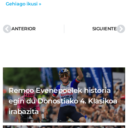
Gehiago ikusi »
ANTERIOR
SIGUIENTE
Remco Evenepoelek historia
egin du Donostiako 4. Klasikoa
irabazita