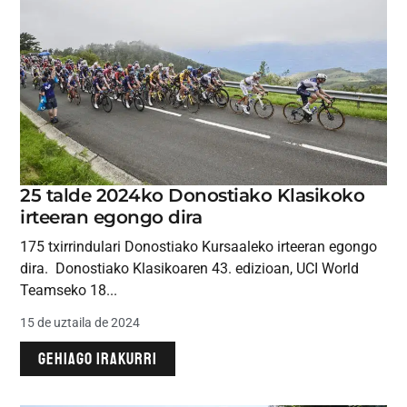
25 talde 2024ko Donostiako Klasikoko
irteeran egongo dira
175 txirrindulari Donostiako Kursaaleko irteeran egongo
dira. Donostiako Klasikoaren 43. edizioan, UCI World
Teamseko 18...
15 de uztaila de 2024
GEHIAGO IRAKURRI