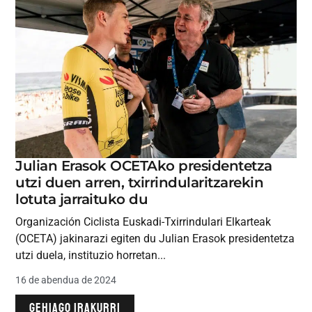
Julian Erasok OCETAko presidentetza
utzi duen arren, txirrindularitzarekin
lotuta jarraituko du
Organización Ciclista Euskadi-Txirrindulari Elkarteak
(OCETA) jakinarazi egiten du Julian Erasok presidentetza
utzi duela, instituzio horretan...
16 de abendua de 2024
GEHIAGO IRAKURRI