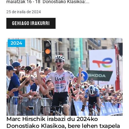
maiatzak 16 - 18 Donostiako Klasikoa:...
25 de iraila de 2024
GEHIAGO IRAKURRI
2024
Marc Hirschik irabazi du 2024ko
Donostiako Klasikoa, bere lehen txapela