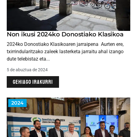
Non ikusi 2024ko Donostiako Klasikoa
2024ko Donostiako Klasikoaren jarraipena Aurten ere,
txirrindularitzako zaleek lasterketa jarraitu ahal izango
dute telebistaz eta...
5 de abuztua de 2024
GEHIAGO IRAKURRI
2024