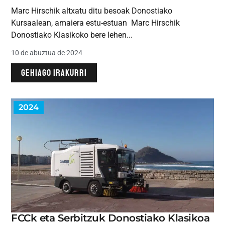
Marc Hirschik altxatu ditu besoak Donostiako
Kursaalean, amaiera estu-estuan Marc Hirschik
Donostiako Klasikoko bere lehen...
10 de abuztua de 2024
GEHIAGO IRAKURRI
2024
FCCk eta Serbitzuk Donostiako Klasikoa