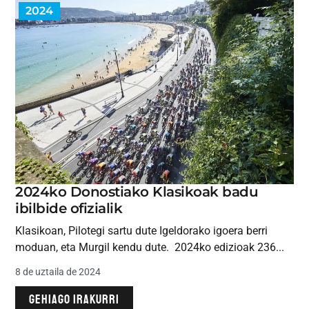
2024
2024ko Donostiako Klasikoak badu
ibilbide ofizialik
Klasikoan, Pilotegi sartu dute Igeldorako igoera berri
moduan, eta Murgil kendu dute. 2024ko edizioak 236...
8 de uztaila de 2024
GEHIAGO IRAKURRI