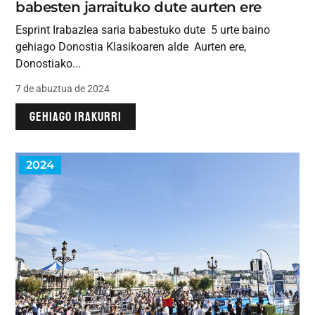
babesten jarraituko dute aurten ere
Esprint Irabazlea saria babestuko dute 5 urte baino
gehiago Donostia Klasikoaren alde Aurten ere,
Donostiako...
7 de abuztua de 2024
GEHIAGO IRAKURRI
2024