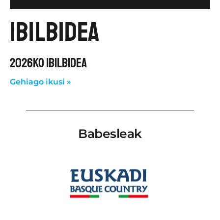
Ibilbidea
2026KO IBILBIDEA
Gehiago ikusi »
Babesleak