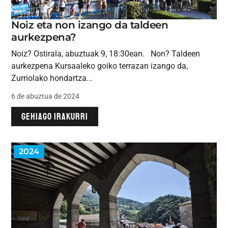
Noiz eta non izango da taldeen
aurkezpena?
Noiz? Ostirala, abuztuak 9, 18:30ean. Non? Taldeen
aurkezpena Kursaaleko goiko terrazan izango da,
Zurriolako hondartza...
6 de abuztua de 2024
GEHIAGO IRAKURRI
2024