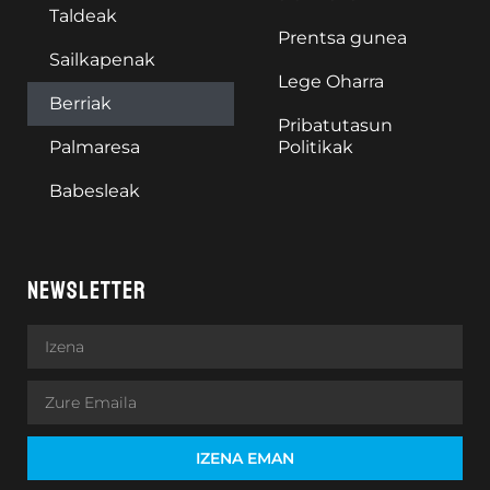
Taldeak
Prentsa gunea
Sailkapenak
Lege Oharra
Berriak
Pribatutasun
Palmaresa
Politikak
Babesleak
NEWSLETTER
IZENA EMAN