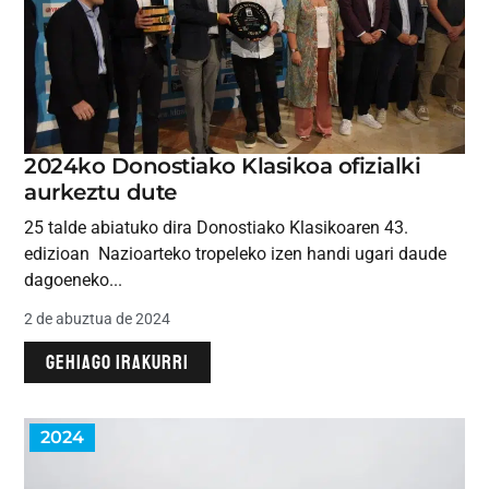
2024ko Donostiako Klasikoa ofizialki
aurkeztu dute
25 talde abiatuko dira Donostiako Klasikoaren 43.
edizioan Nazioarteko tropeleko izen handi ugari daude
dagoeneko...
2 de abuztua de 2024
GEHIAGO IRAKURRI
2024