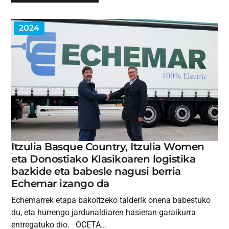
2024
Itzulia Basque Country, Itzulia Women
eta Donostiako Klasikoaren logistika
bazkide eta babesle nagusi berria
Echemar izango da
Echemarrek etapa bakoitzeko talderik onena babestuko
du, eta hurrengo jardunaldiaren hasieran garaikurra
entregatuko dio. OCETA...