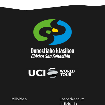
Ibilbidea
Lasterketako
aldizkaria