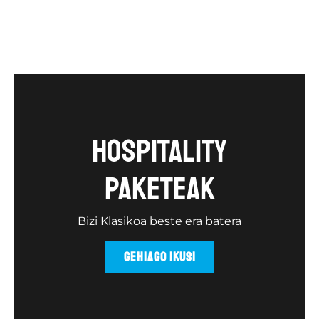
Hospitality
paketeak
Bizi Klasikoa beste era batera
GEHIAGO IKUSI