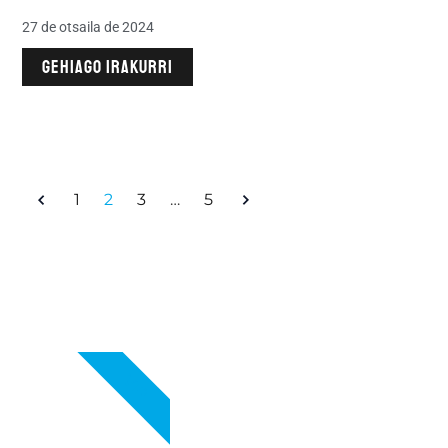
27 de otsaila de 2024
GEHIAGO IRAKURRI
1
2
3
…
5
VIP