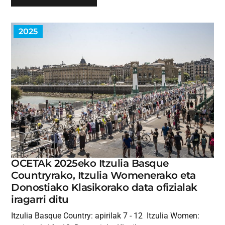
2025
OCETAk 2025eko Itzulia Basque
Countryrako, Itzulia Womenerako eta
Donostiako Klasikorako data ofizialak
iragarri ditu
Itzulia Basque Country: apirilak 7 - 12 Itzulia Women: