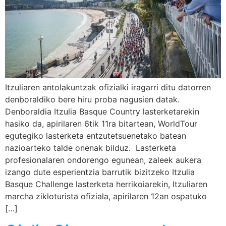
Itzuliaren antolakuntzak ofizialki iragarri ditu datorren
denboraldiko bere hiru proba nagusien datak.
Denboraldia Itzulia Basque Country lasterketarekin
hasiko da, apirilaren 6tik 11ra bitartean, WorldTour
egutegiko lasterketa entzutetsuenetako batean
nazioarteko talde onenak bilduz. Lasterketa
profesionalaren ondorengo egunean, zaleek aukera
izango dute esperientzia barrutik bizitzeko Itzulia
Basque Challenge lasterketa herrikoiarekin, Itzuliaren
marcha zikloturista ofiziala, apirilaren 12an ospatuko
[…]