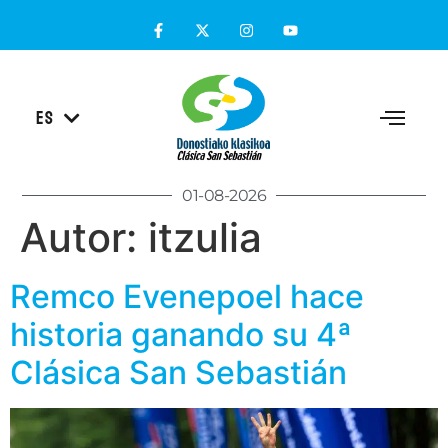
EU
ES
EN
01-08-2026
Autor:
itzulia
Remco Evenepoel hace
historia ganando su 4ª
Clásica San Sebastián