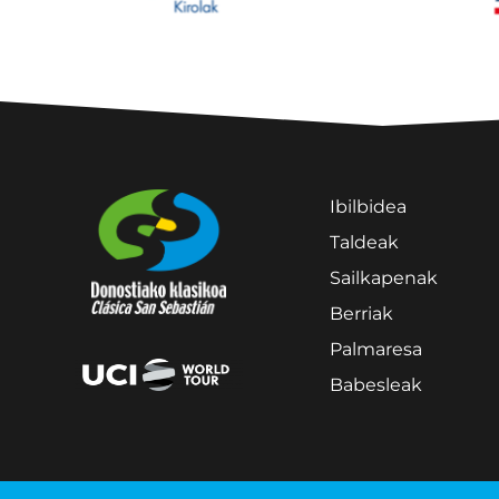
Ibilbidea
Taldeak
Sailkapenak
Berriak
Palmaresa
Babesleak