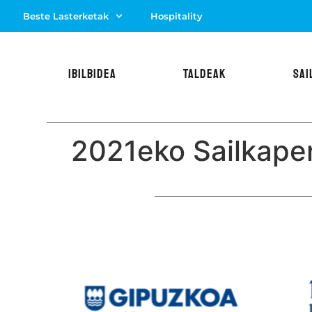
Beste Lasterketak
Hospitality
IBILBIDEA
TALDEAK
SAI
2021eko Sailkape