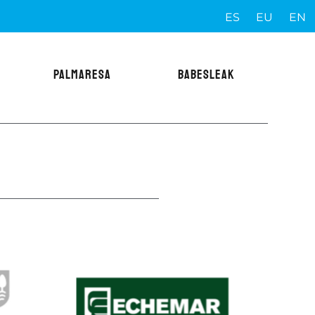
ES
EU
EN
PALMARESA
BABESLEAK