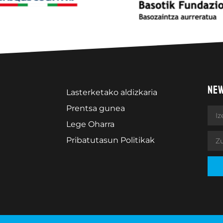
NE
Lasterketako aldizkaria
Prentsa gunea
Lege Oharra
Pribatutasun Politikak