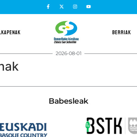
LKAPENAK
BERRIAK
2026-08-01
nak
Babesleak