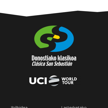
Ibilbidea
Lasterketako