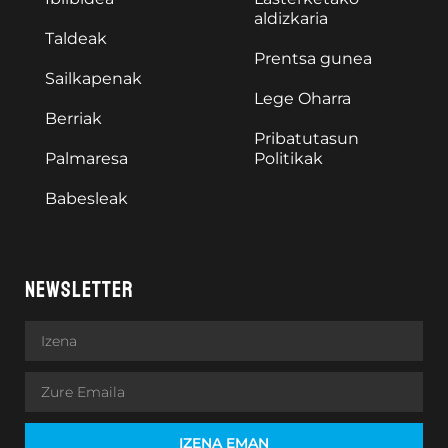
aldizkaria
Taldeak
Prentsa gunea
Sailkapenak
Lege Oharra
Berriak
Pribatutasun
Palmaresa
Politikak
Babesleak
NEWSLETTER
IZENA EMAN