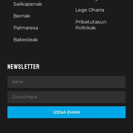
Sailkapenak
Lege Oharra
Berriak
Pribatutasun
Palmaresa
Politikak
Babesleak
NEWSLETTER
IZENA EMAN