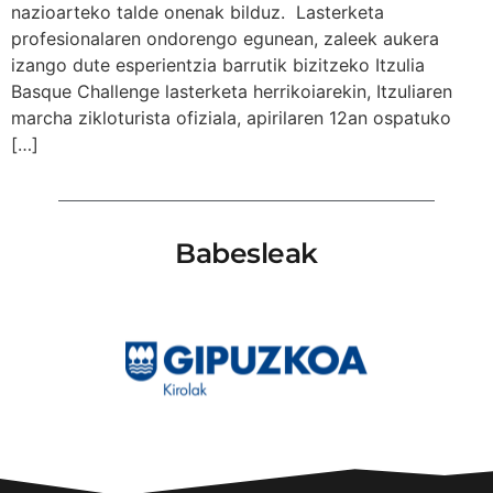
nazioarteko talde onenak bilduz. Lasterketa
profesionalaren ondorengo egunean, zaleek aukera
izango dute esperientzia barrutik bizitzeko Itzulia
Basque Challenge lasterketa herrikoiarekin, Itzuliaren
marcha zikloturista ofiziala, apirilaren 12an ospatuko
[…]
Babesleak