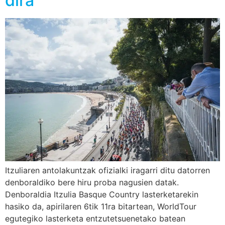
dira
Itzuliaren antolakuntzak ofizialki iragarri ditu datorren
denboraldiko bere hiru proba nagusien datak.
Denboraldia Itzulia Basque Country lasterketarekin
hasiko da, apirilaren 6tik 11ra bitartean, WorldTour
egutegiko lasterketa entzutetsuenetako batean