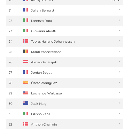
21
Julien Bernard
''
22
Lorenzo Rota
''
23
Giovanni Aleotti
''
24
Tobias Halland Johannessen
''
25
Mauri Vansevenant
''
26
Alexander Hajek
''
27
Jordan Jegat
''
28
Óscar Rodríguez
''
29
Lawrence Warbasse
''
30
Jack Haig
''
31
Filippo Zana
''
32
Anthon Charmig
''