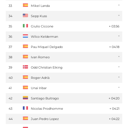
33
Mikel Landa
''
34
Sepp Kuss
''
35
Giulio Ciccone
+ 03:56
36
Wilco Kelderman
''
37
Pau Miquel Delgado
+ 04:18
38
Ivan Romeo
''
39
Odd Christian Eiking
''
40
Roger Adrià
''
41
Unai Iribar
''
42
Santiago Buitrago
+ 04:20
43
Nicolas Prodhomme
+ 04:21
44
Juan Pedro Lopez
+ 04:22