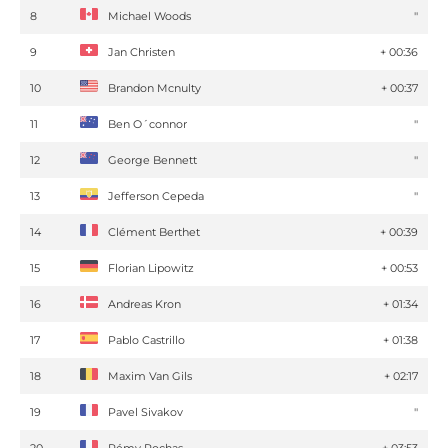
8
Michael Woods
''
9
Jan Christen
+ 00:36
10
Brandon Mcnulty
+ 00:37
11
Ben O´connor
''
12
George Bennett
''
13
Jefferson Cepeda
''
14
Clément Berthet
+ 00:39
15
Florian Lipowitz
+ 00:53
16
Andreas Kron
+ 01:34
17
Pablo Castrillo
+ 01:38
18
Maxim Van Gils
+ 02:17
19
Pavel Sivakov
''
20
Rémy Rochas
+ 03:53