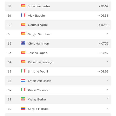
58
Jonathan Lastra
+ 06:57
59
Alex Baudin
+ 06:58
60
Gorka Izagirre
+ 07:30
61
Sergio Samitier
''
62
Chris Hamilton
+ 07:32
63
Joseba Lopez
+ 08:17
64
Xabier Berasategi
''
65
Simone Petilli
+ 08:36
66
Dylan Van Baarle
''
67
Kevin Colleoni
''
68
Welay Berhe
''
69
Sergio Higuita
''