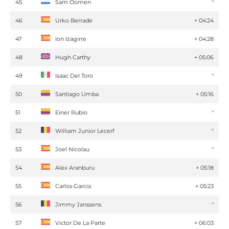
45
Sam Oomen
''
46
Urko Berrade
+ 04:24
47
Ion Izagirre
+ 04:28
48
Hugh Carthy
+ 05:06
49
Isaac Del Toro
''
50
Santiago Umba
+ 05:16
51
Einer Rubio
''
52
William Junior Lecerf
''
53
Joel Nicolau
''
54
Alex Aranburu
+ 05:18
55
Carlos Garcia
+ 05:23
56
Jimmy Janssens
''
57
Victor De La Parte
+ 06:03