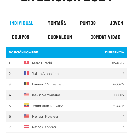
INDIVIDUAL
MONTAÑA
PUNTOS
JOVEN
EQUIPOS
EUSKALDUN
COMBATIVIDAD
POSICIÓN
NOMBRE
DIFERENCIA
1
Marc Hirschi
05:46:12
2
Julian Alaphilippe
''
3
Lennert Van Eetvelt
+ 00:07
4
Kevin Vermaerke
+ 00:17
5
Jhonnatan Narvaez
+ 00:25
6
Neilson Powless
''
7
Patrick Konrad
''