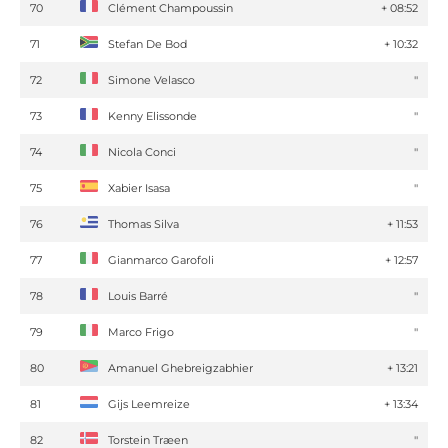
70
Clément Champoussin
+ 08:52
71
Stefan De Bod
+ 10:32
72
Simone Velasco
''
73
Kenny Elissonde
''
74
Nicola Conci
''
75
Xabier Isasa
''
76
Thomas Silva
+ 11:53
77
Gianmarco Garofoli
+ 12:57
78
Louis Barré
''
79
Marco Frigo
''
80
Amanuel Ghebreigzabhier
+ 13:21
81
Gijs Leemreize
+ 13:34
82
Torstein Træen
''