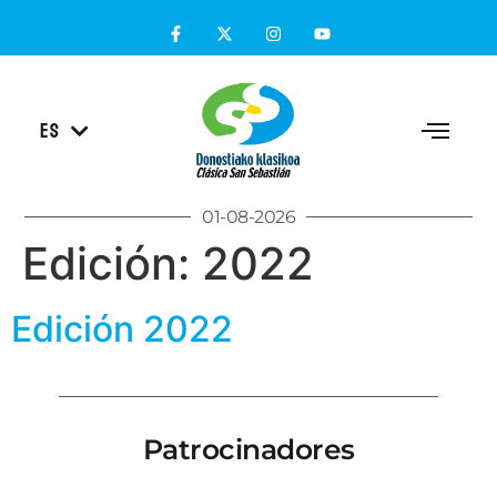
EU
ES
EN
01-08-2026
Edición:
2022
Edición 2022
Patrocinadores